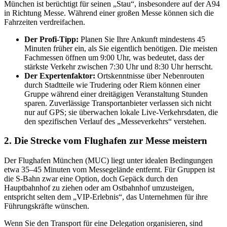
München ist berüchtigt für seinen „Stau“, insbesondere auf der A94
in Richtung Messe. Während einer großen Messe können sich die
Fahrzeiten verdreifachen.
Der Profi-Tipp:
Planen Sie Ihre Ankunft mindestens 45
Minuten früher ein, als Sie eigentlich benötigen. Die meisten
Fachmessen öffnen um 9:00 Uhr, was bedeutet, dass der
stärkste Verkehr zwischen 7:30 Uhr und 8:30 Uhr herrscht.
Der Expertenfaktor:
Ortskenntnisse über Nebenrouten
durch Stadtteile wie Trudering oder Riem können einer
Gruppe während einer dreitägigen Veranstaltung Stunden
sparen. Zuverlässige Transportanbieter verlassen sich nicht
nur auf GPS; sie überwachen lokale Live-Verkehrsdaten, die
den spezifischen Verlauf des „Messeverkehrs“ verstehen.
2. Die Strecke vom Flughafen zur Messe meistern
Der Flughafen München (MUC) liegt unter idealen Bedingungen
etwa 35–45 Minuten vom Messegelände entfernt. Für Gruppen ist
die S-Bahn zwar eine Option, doch Gepäck durch den
Hauptbahnhof zu ziehen oder am Ostbahnhof umzusteigen,
entspricht selten dem „VIP-Erlebnis“, das Unternehmen für ihre
Führungskräfte wünschen.
Wenn Sie den Transport für eine Delegation organisieren, sind